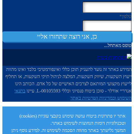
טלפון
*
כן, אני רוצה שתחזרו אליי
טופס מאתחל...
המידע באתר זה נועד להעניק תוכן כללי ואינפורמטיבי בלבד ואינו מהווה
ייעוץ השקעות, שיווק השקעות, המלצה לניהול תיקי השקעות, או תחליף
לייעוץ מקצועי המותאם לצרכים האישיים של כל אדם. הכותב הינו
אנדריי אודלר - סוכן ביטוח פנסיוני וכללי L-00105593. עיינו
בתנאי
השימוש ובמדיניות הפרטיות באתר
אתר יו פתרונות ביטוח עושה שימוש בקבצי עוגיות (cookies)
וטכנולוגיות דומות הנחוצות לשימוש באתר.
המשך גלישתך באתר מהווה הסכמה לשימוש זה. למידע נוסף ניתן