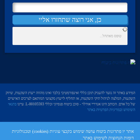
כן, אני רוצה שתחזרו אליי
טופס מאתחל...
המידע באתר זה נועד להעניק תוכן כללי ואינפורמטיבי בלבד ואינו מהווה ייעוץ השקעות, שיווק
השקעות, המלצה לניהול תיקי השקעות, או תחליף לייעוץ מקצועי המותאם לצרכים האישיים
של כל אדם. הכותב הינו אנדריי אודלר - סוכן ביטוח פנסיוני וכללי L-00105593. עיינו
בתנאי
השימוש ובמדיניות הפרטיות באתר
אתר יו פתרונות ביטוח עושה שימוש בקבצי עוגיות (cookies) וטכנולוגיות
דומות הנחוצות לשימוש באתר.