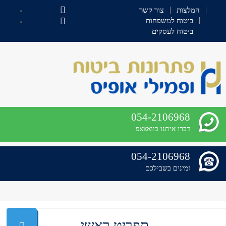
המלצות
צור קשר
ביטוח למשפחות
ביטוח לעסקים
054-2106968
דברו איתנו בוואצאפ
054-2106968
זמינים בשבילכם
תפריט ראשי