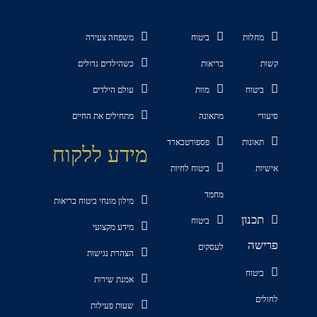
מחלות
ביטוח
משפחה צעירה
קשות
בריאות
כשהילדים גדולים
ביטוח
מוות
עולם הילדים
סיעודי
מתאונה
מתחילים את החיים
תאונות
פספורטכארד
מידע ללקוח
אישיות
ביטוח לחיות
מחמד
מילון מונחי ביטוח בריאות
תכנון
ביטוח
מידע מקצועי
פרישה
לעסקים
הצהרת נגישות
ביטוח
אמנת שירות
לחולים
שעות פעילות