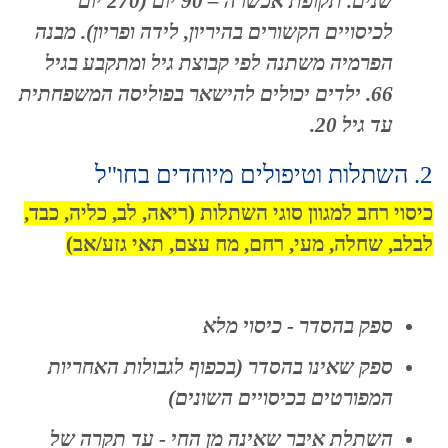
שנים. תקופת אכשרה – 90 יום (270 יום
לכיסויים הקשורים בהיריון, לידה ופריון). מבנה
הפרמיה משתנה לפי קבוצת גיל ומתקבע בגיל
66. ילדים יכולים להישאר בפוליסה המשפחתית
עד גיל 20.
2. השתלות וטיפולים מיוחדים בחו"ל
כיסוי רחב למגוון סוגי השתלות (ריאה, לב, כליה, כבד,
לבלב, שחלה, מעי, רחם, מח עצם, תאי גזע/אב)
ספק בהסדר - כיסוי מלא
ספק שאינו בהסדר (בכפוף לגבולות האחריות
המפורטים בכיסויים השונים)
השתלת איבר שאינה מן החי - עד תקרה של