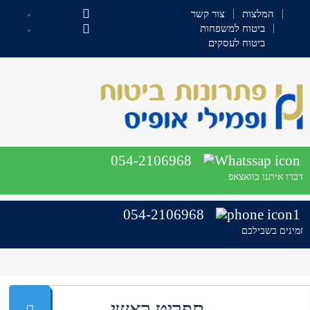
המלצות
צור קשר
ביטוח למשפחות
ביטוח לעסקים
054-2106968
דברו איתנו בוואצאפ
054-2106968
זמינים בשבילכם
תפריט ראשי