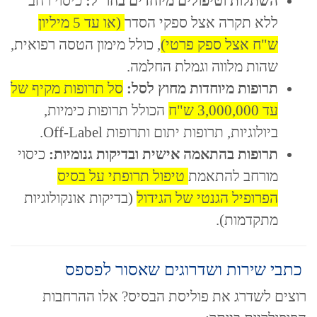
השתלות וטיפולים מיוחדים בחו"ל:
כיסוי רחב
ללא תקרה אצל ספקי הסדר
(או עד 5 מיליון
ש"ח אצל ספק פרטי)
, כולל מימון הטסה רפואית,
שהות מלווה וגמלת החלמה.
תרופות מיוחדות מחוץ לסל:
סל תרופות מקיף של
עד 3,000,000 ש"ח
הכולל תרופות כימיות,
ביולוגיות, תרופות יתום ותרופות Off-Label.
תרופות בהתאמה אישית ובדיקות גנומיות:
כיסוי
מורחב להתאמת
טיפול תרופתי על בסיס
הפרופיל הגנטי של הגידול
(בדיקות אונקולוגיות
מתקדמות).
כתבי שירות ושדרוגים שאסור לפספס
רוצים לשדרג את פוליסת הבסיס? אלו ההרחבות