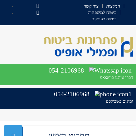
המלצות
צור קשר
ביטוח למשפחות
ביטוח לעסקים
054-2106968
דברו איתנו בוואצאפ
054-2106968
זמינים בשבילכם
תפריט ראשי