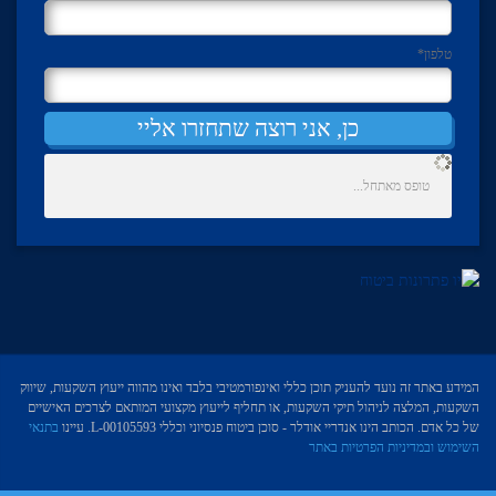
טלפון
*
כן, אני רוצה שתחזרו אליי
טופס מאתחל...
המידע באתר זה נועד להעניק תוכן כללי ואינפורמטיבי בלבד ואינו מהווה ייעוץ השקעות, שיווק
השקעות, המלצה לניהול תיקי השקעות, או תחליף לייעוץ מקצועי המותאם לצרכים האישיים
של כל אדם. הכותב הינו אנדריי אודלר - סוכן ביטוח פנסיוני וכללי L-00105593. עיינו
בתנאי
השימוש ובמדיניות הפרטיות באתר