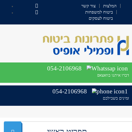
המלצות
צור קשר
ביטוח למשפחות
ביטוח לעסקים
054-2106968
דברו איתנו בוואצאפ
054-2106968
זמינים בשבילכם
תפריט ראשי