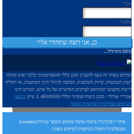
שם
*
טלפון
*
כן, אני רוצה שתחזרו אליי
טופס מאתחל...
המידע באתר זה נועד להעניק תוכן כללי ואינפורמטיבי בלבד ואינו מהווה
ייעוץ השקעות, שיווק השקעות, המלצה לניהול תיקי השקעות, או תחליף
לייעוץ מקצועי המותאם לצרכים האישיים של כל אדם. הכותב הינו
אנדריי אודלר - סוכן ביטוח פנסיוני וכללי L-00105593. עיינו
בתנאי
השימוש ובמדיניות הפרטיות באתר
אתר יו פתרונות ביטוח עושה שימוש בקבצי עוגיות (cookies)
וטכנולוגיות דומות הנחוצות לשימוש באתר.