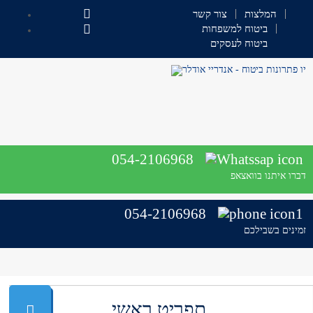
המלצות
צור קשר
ביטוח למשפחות
ביטוח לעסקים
054-2106968
דברו איתנו בוואצאפ
054-2106968
זמינים בשבילכם
תפריט ראשי